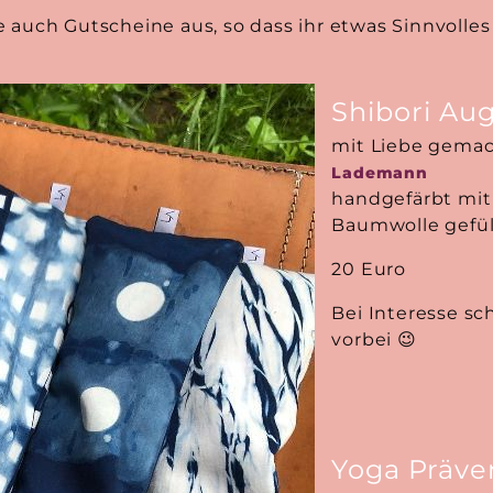
e auch Gutscheine aus, so dass ihr etwas Sinnvolle
Shibori Au
mit Liebe gema
Lademann
handgefärbt mit
Baumwolle gefüll
20 Euro
Bei Interesse sc
vorbei 😉
Yoga Präve