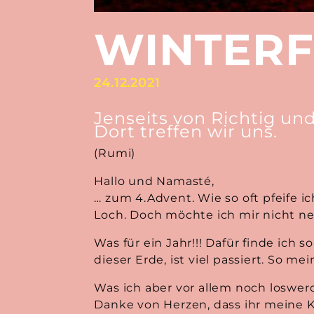
WINTER
24.12.2021
Jenseits von Richtig und 
Dort treffen wir uns.
(Rumi)
Hallo und Namasté,
… zum 4.Advent. Wie so oft pfeife 
Loch. Doch möchte ich mir nicht neh
Was für ein Jahr!!! Dafür finde ich
dieser Erde, ist viel passiert. So
Was ich aber vor allem noch loswe
Danke von Herzen, dass ihr meine K